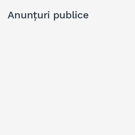
Anunțuri publice
Search
for:
SEARC