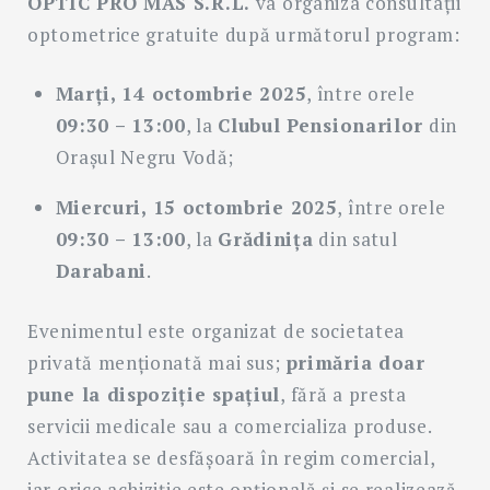
OPTIC PRO MAS S.R.L.
va organiza consultații
optometrice gratuite după următorul program:
Marți, 14 octombrie 2025
, între orele
09:30 – 13:00
, la
Clubul Pensionarilor
din
Orașul Negru Vodă;
Miercuri, 15 octombrie 2025
, între orele
09:30 – 13:00
, la
Grădinița
din satul
Darabani
.
Evenimentul este organizat de societatea
privată menționată mai sus;
primăria doar
pune la dispoziție spațiul
, fără a presta
servicii medicale sau a comercializa produse.
Activitatea se desfășoară în regim comercial,
iar orice achiziție este opțională și se realizează