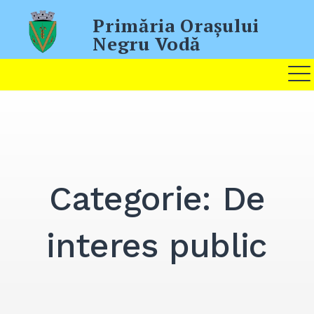
Skip
Primăria Oraşului
to
Negru Vodă
content
Categorie:
De
interes public