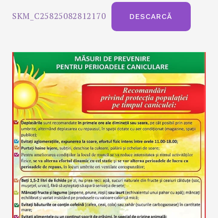
SKM_C25825082812170
DESCARCĂ