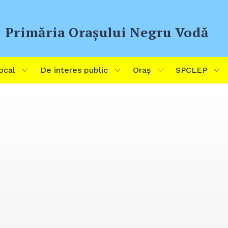
Primăria Oraşului Negru Vodă
ocal
De interes public
Oraș
SPCLEP