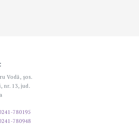
t
ru Vodă, șos.
 nr. 13, jud.
a
0241-780195
0241-780948