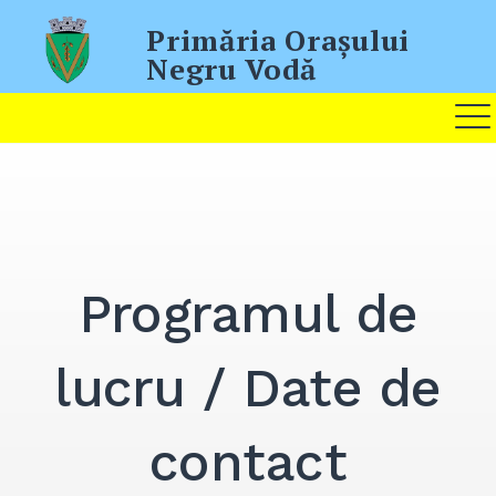
Skip
Primăria Oraşului
to
Negru Vodă
content
Programul de
lucru / Date de
contact