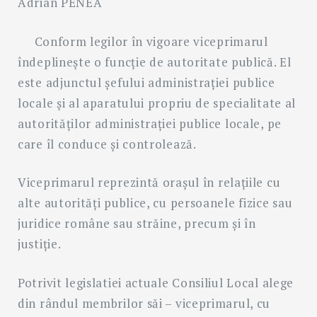
Adrian PENEA
Conform legilor în vigoare viceprimarul
îndeplineşte o funcţie de autoritate publică. El
este adjunctul şefului administraţiei publice
locale şi al aparatului propriu de specialitate al
Search
for:
SEARC
autorităţilor administraţiei publice locale, pe
care îl conduce şi controlează.
Viceprimarul reprezintă oraşul în relaţiile cu
alte autorităţi publice, cu persoanele fizice sau
juridice române sau străine, precum şi în
justiţie.
Potrivit legislatiei actuale Consiliul Local alege
din rândul membrilor săi – viceprimarul, cu