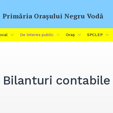
Primăria Oraşului Negru Vodă
ocal
De interes public
Oraș
SPCLEP
Bilanturi contabile