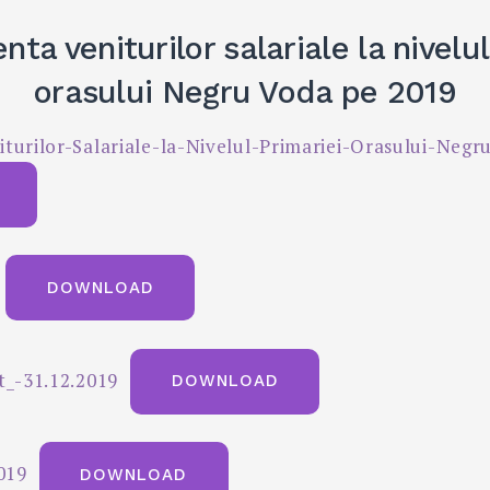
nta veniturilor salariale la nivelul
orasului Negru Voda pe 2019
turilor-Salariale-la-Nivelul-Primariei-Orasului-Negr
DOWNLOAD
t_-31.12.2019
DOWNLOAD
019
DOWNLOAD