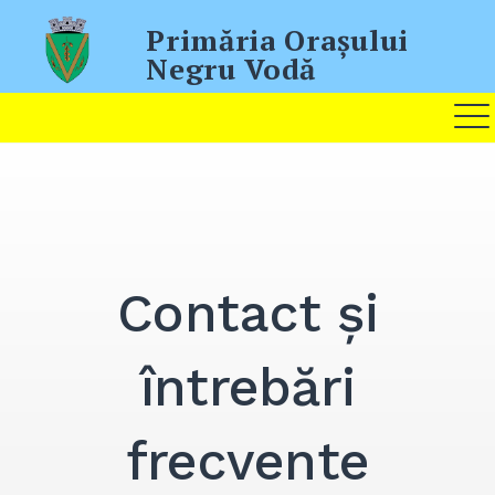
Skip
Primăria Oraşului
to
Negru Vodă
content
Contact și
întrebări
frecvente