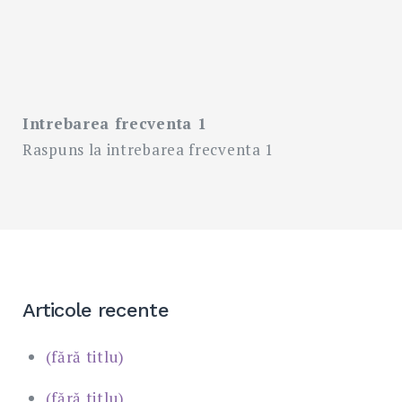
Intrebarea frecventa 1
Search
for:
SEARC
Raspuns la intrebarea frecventa 1
Articole recente
(fără titlu)
(fără titlu)