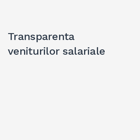
Transparenta
Search
veniturilor salariale
for:
SEARC