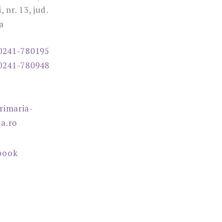
 nr. 13, jud.
a
0241-780195
0241-780948
rimaria-
a.ro
book