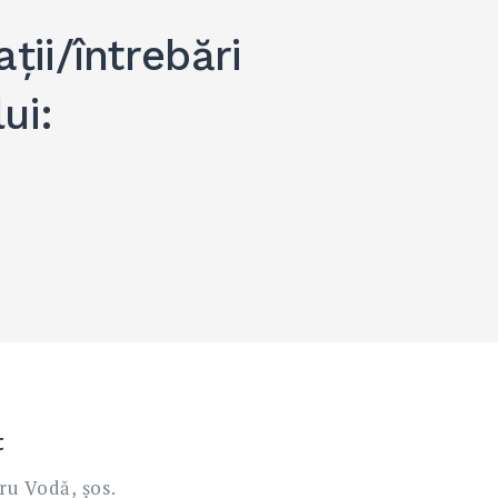
ții/întrebări
ui:
t
ru Vodă, șos.