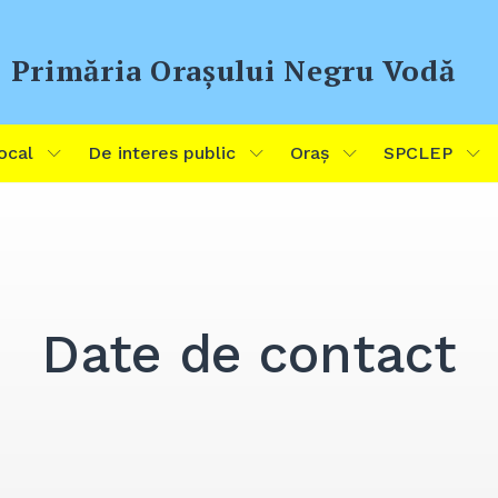
Primăria Oraşului Negru Vodă
ocal
De interes public
Oraș
SPCLEP
Date de contact