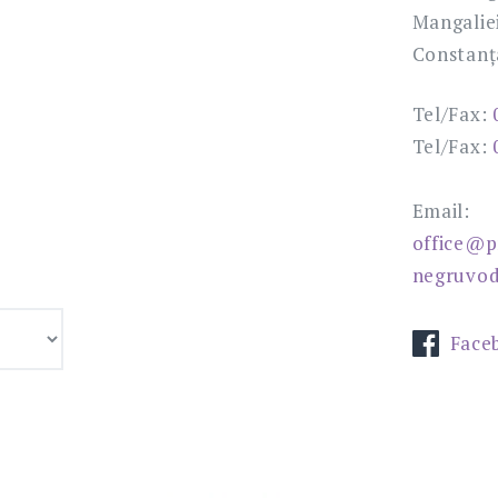
Mangaliei,
Constanț
Tel/Fax:
Tel/Fax:
Email:
office@p
negruvod
Face